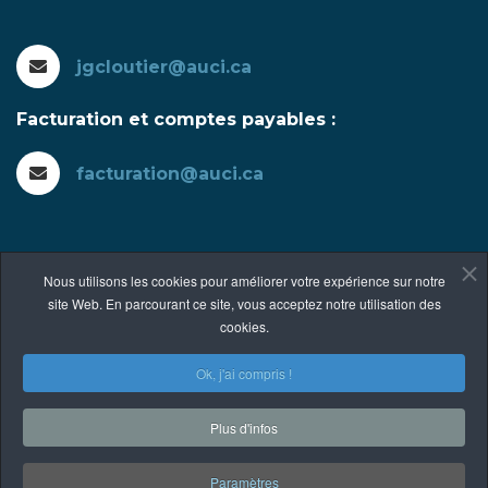
jgcloutier@auci.ca
Facturation et comptes payables :
facturation@auci.ca
Nous utilisons les cookies pour améliorer votre expérience sur notre
530, Notre-Dame sud Louiseville
site Web. En parcourant ce site, vous acceptez notre utilisation des
(Québec) J5V 1Y9
cookies.
Ok, j'ai compris !
Copyright © 2026 Atelier d'usinage Cloutier Inc..
Plus d'infos
Une réalisation de Panican Inc.
|
Politique de
confidentialité
Paramètres